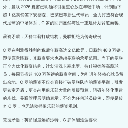
外，曼联 2026 夏窗已明确将引援重心放在年轻中场，计划砸下
超 1 亿英镑签下安德森、巴莱巴等新生代球员，全力打造符合现
代足球的中场体系，C 罗的回归显然与这一重建计划背道而驰。
薪资矛盾：天价年薪打破结构，曼联拒绝为传奇破例
C 罗在利雅得胜利的税后年薪高达 2 亿欧元，日薪约 48.8 万镑，
即便愿意降薪，其薪资要求也远超曼联的承受范围。当下的曼联
正全力优化薪资结构，计划清洗卡塞米罗、拉什福德等高薪球
员，每周节省超 100 万英镑的薪资空间，为引进年轻核心球员留
出余地。C 罗的薪资不仅会直接打破曼联队内的薪资平衡，引发
更衣室矛盾，更会占用俱乐部大量的引援预算，阻碍年轻化重建
的步伐。曼联管理层明确表示，不会为任何球员破例，即便是传
奇 C 罗，也无法动摇俱乐部的薪资规则。
竞技矛盾：英超强度远超沙特，C 罗体能难达要求