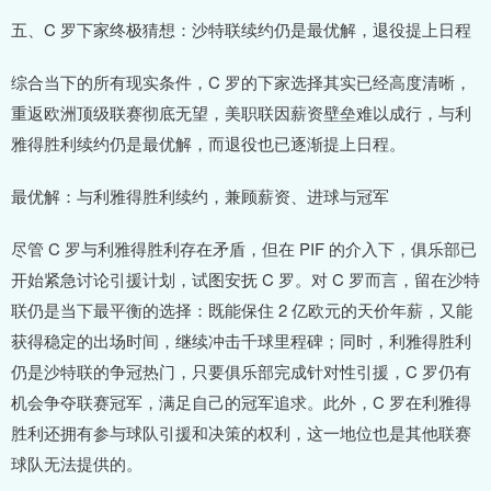
五、C 罗下家终极猜想：沙特联续约仍是最优解，退役提上日程
综合当下的所有现实条件，C 罗的下家选择其实已经高度清晰，
重返欧洲顶级联赛彻底无望，美职联因薪资壁垒难以成行，与利
雅得胜利续约仍是最优解，而退役也已逐渐提上日程。
最优解：与利雅得胜利续约，兼顾薪资、进球与冠军
尽管 C 罗与利雅得胜利存在矛盾，但在 PIF 的介入下，俱乐部已
开始紧急讨论引援计划，试图安抚 C 罗。对 C 罗而言，留在沙特
联仍是当下最平衡的选择：既能保住 2 亿欧元的天价年薪，又能
获得稳定的出场时间，继续冲击千球里程碑；同时，利雅得胜利
仍是沙特联的争冠热门，只要俱乐部完成针对性引援，C 罗仍有
机会争夺联赛冠军，满足自己的冠军追求。此外，C 罗在利雅得
胜利还拥有参与球队引援和决策的权利，这一地位也是其他联赛
球队无法提供的。