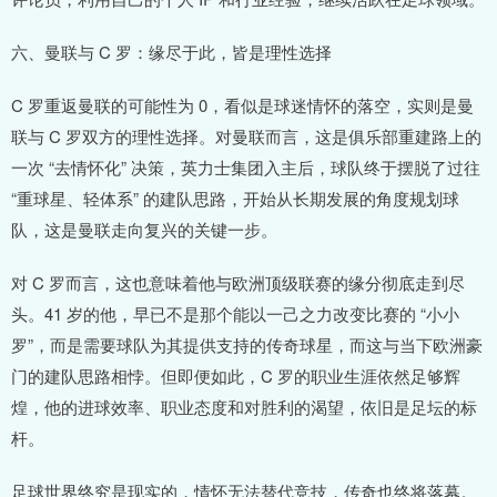
六、曼联与 C 罗：缘尽于此，皆是理性选择
C 罗重返曼联的可能性为 0，看似是球迷情怀的落空，实则是曼
联与 C 罗双方的理性选择。对曼联而言，这是俱乐部重建路上的
一次 “去情怀化” 决策，英力士集团入主后，球队终于摆脱了过往
“重球星、轻体系” 的建队思路，开始从长期发展的角度规划球
队，这是曼联走向复兴的关键一步。
对 C 罗而言，这也意味着他与欧洲顶级联赛的缘分彻底走到尽
头。41 岁的他，早已不是那个能以一己之力改变比赛的 “小小
罗”，而是需要球队为其提供支持的传奇球星，而这与当下欧洲豪
门的建队思路相悖。但即便如此，C 罗的职业生涯依然足够辉
煌，他的进球效率、职业态度和对胜利的渴望，依旧是足坛的标
杆。
足球世界终究是现实的，情怀无法替代竞技，传奇也终将落幕。