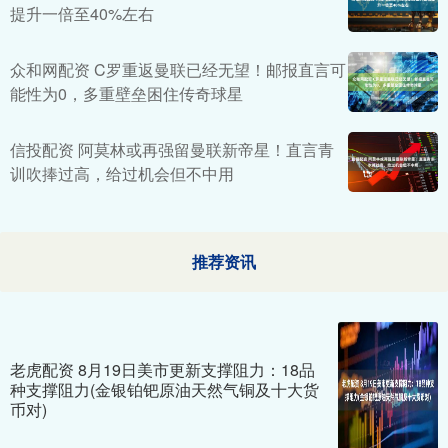
提升一倍至40%左右
众和网配资 C罗重返曼联已经无望！邮报直言可
能性为0，多重壁垒困住传奇球星
信投配资 阿莫林或再强留曼联新帝星！直言青
训吹捧过高，给过机会但不中用
推荐资讯
老虎配资 8月19日美市更新支撑阻力：18品
种支撑阻力(金银铂钯原油天然气铜及十大货
币对)