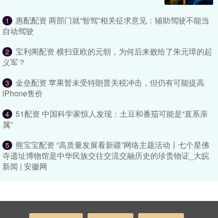
惠配配资 两部门就“智驾”相关征求意见：辅助驾驶不能当
1
自动驾驶
宝利阁配资 横扫亚欧的元朝，为何后来败给了朱元璋的起
2
义军？
金垒配资 苹果暂未受特朗普关税冲击，但仍有可能提高
3
iPhone售价
51配资 中国科学家惊人发现：土豆和番茄可能是“直系亲
4
属”
熊宝宝配资 “高质量发展看新疆”网络主题活动丨七个星佛
5
寺遗址博物馆是中华民族交往交流交融历史的珍贵物证_大皖
新闻 | 安徽网