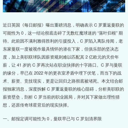
近日英国《每日邮报》曝出重磅消息，明确表示 C 罗重返曼联的
可能性为 0，这一结论彻底击碎了无数红魔球迷的 “落叶归根” 期
待。此前因不满利雅得胜利的引援投入，C 罗陷入离队传闻，老
东家曼联一度被视作最具情怀的潜在下家，但俱乐部的坚决态
度，加上美职联球队因薪资规则难以匹配其 2 亿欧元的天价年
薪，让 41 岁的 C 罗再次站在职业抉择的十字路口。C 罗与曼联
的缘分，早已在 2022 年的更衣室矛盾中埋下伏笔，而当下的战
术、薪资、竞技现实，更是让回归之路彻底被堵死。本文结合邮
报独家消息，深度拆解 C 罗重返曼联的核心阻碍，分析美职联的
薪资壁垒，剖析 C 罗当前的职业困局，并对其下家做出理性猜
想，还原传奇球星背后的现实抉择。
一、邮报定调可能性为 0，曼联早已与 C 罗划清界限