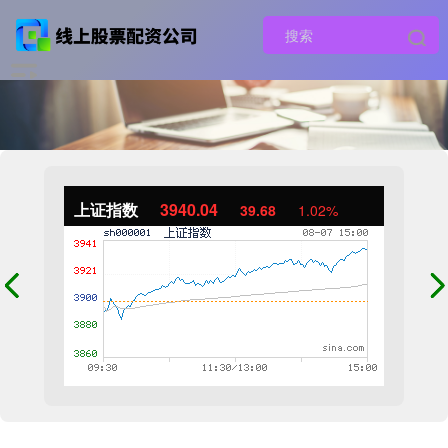
上证指数
3940.04
39.68
1.02%