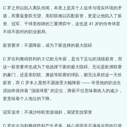
C 罗之所以陷入离队传闻，本质上是其个人追求与现实环境的矛
盾，而重返曼联无望、美职联难以匹配薪资，更是让他陷入了薪
资、冠军、千球里程碑的三重博弈中，这也是 41 岁的传奇球星
不得不面对的职业困局。
薪资要求：不愿降薪，成为下家选择的最大阻碍
C 罗在利雅得胜利的 2 亿欧元年薪，是当下足坛的顶级薪资，而
这一薪资要求也成为了他选择下家的最大阻碍。无论是欧洲联赛
的豪门，还是美职联、澳超等联赛的球队，都无法承担这一天价
薪资，而 C 罗本人显然不愿接受大幅降薪 —— 毕竟他的职业生
涯始终保持着 “顶级球星” 的定位，降薪不仅意味着收入的减少，
更意味着个人地位的下降。
冠军追求：不满沙特联资源倾斜，渴望竞技荣誉
C 罗此次与利雅得胜利产生矛盾，核心原因是不满俱乐部的引援