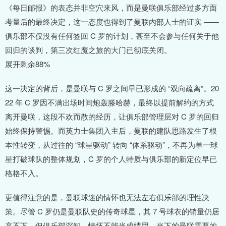
《每日邮报》的表态并非空穴来风，而是曼联俱乐部经过多方面
考量后的最终决定，这一态度也得到了曼联内部人士的证实 ——
俱乐部不仅没有任何签回 C 罗的计划，甚至不会参与任何关于他
回归的谈判，第三次红魔之旅的大门已彻底关闭。
展开剩余88%
这一决定的背后，是曼联与 C 罗之间早已形成的 “双向疏离”。20
22 年 C 罗因不满出场时间炮轰滕哈赫，最终以提前解约的方式
离开曼联，这段不欢而散的经历，让俱乐部管理层对 C 罗的回归
始终保持警惕。而英力士集团入主后，曼联的建队思路发生了根
本性转变，从过往的 “球星驱动” 转向 “体系驱动”，不再为单一球
星打破球队的整体规划，C 罗的个人特质与俱乐部的新定位早已
格格不入。
更值得注意的是，曼联球迷的情怀也无法左右俱乐部的理性决
策。尽管 C 罗仍是曼联队史的传奇球星，其 7 号球衣的销量仍居
高不下，但俱乐部深知，情怀不能当成绩用，当下的曼联需要的