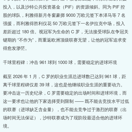
投入，以及沙特公共投资基金（PIF）的资源倾斜。同为 PIF 控
股的球队，利雅得新月冬窗豪掷 9000 万欧元签下本泽马等 7 名
强援，而利雅得胜利仅花 50 万欧元签下一名伊拉克中场，投入
差距超过 180 倍。视冠军为生命的 C 罗，无法接受球队在争冠关
键期的 “不作为”，而重返欧洲顶级联赛无望，让他的冠军追求变
得愈发渺茫。
千球里程碑：冲击 961 球到 1000 球，需要稳定的进球环境
截至 2026 年 1 月，C 罗的职业生涯总进球数已达到 961 球，距
离千球里程碑仅差 39 球，这也是他继续职业生涯的重要动力。
要冲击这一历史纪录，C 罗需要稳定的出场时间和进球环境，而
这一要求也让他的下家选择受到限制 —— 既不能去竞技水平过低
的联赛（进球缺乏含金量），也不能去竞争过于激烈的联赛（出
场时间无法保证），沙特联赛成为了现阶段最适合他的进球环
境。