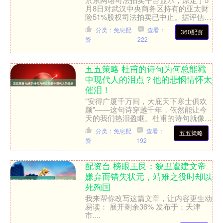
月8日对武汉中央商务区持有的亚太财
险51%股权司法拍卖已中止。据评估报
告，该部分股权的市场价值约13.68亿
分类：免息配
查看：
360配资
元。原定起拍价约7....
资
222
五五策略 杜甫的诗句为何总能戳
中现代人的泪点？他的悲悯情怀太
催泪！
"安得广厦千万间，大庇天下寒士俱欢
颜"——这句诗穿越千年，依然能让今
天的我们热泪盈眶。杜甫的诗句就像一
面镜子，照出了人性最柔软的部分。他
分类：免息配
查看：
五五策略
的文字里流淌着对普通人的....
资
192
配资台 榜眼王艮：貌丑遭建文帝
嫌弃而错失状元，靖难之役时却以
死殉国
我来帮你改写这篇文章，让内容更生动
易读： 展开剩余36% 发布于：天津
市....