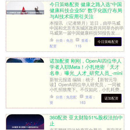
今日策略配资 健康之路入选“中国
健康科技企业50” 数字化医疗布局
与AI技术应用引关注
本报讯 （记者矫月）近日，由毕马威
中国和北京市东城区政府共同举办的毕
马威第一届中国健康科技50报告发布
会暨榜单颁奖典礼在北京环球贸易中心
分类：免息
查看：
今日策略配资
举行。国际知名专业服务机....
配资
116
诺加配资 刚刚，OpenAI四位华人
学者入职Meta！小扎绝密「天才
名单」曝光_人才_研究人员_-mini
新智元报道 编辑：桃子 【新智元导
读】OpenAI四位华人研究员，一同被
小扎招致麾下。不仅如此，小扎耗费数
月，创建了一个绝密「天才名单」曝
分类：免息配
查看：
诺加配资
光，信息量太大了。 小....
资
163
360配资 亚太财险51%股权法拍中
止
京东网络司法拍卖平台显示，原定于5