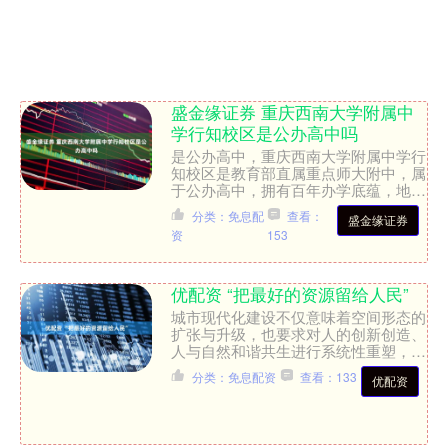
盛金缘证券 重庆西南大学附属中
学行知校区是公办高中吗
是公办高中，重庆西南大学附属中学行
知校区是教育部直属重点师大附中，属
于公办高中，拥有百年办学底蕴，地处
缙云山下，嘉陵江畔，是重庆基础教
分类：免息配
查看：
盛金缘证券
育"七龙珠"名校。学校以"....
资
153
优配资 “把最好的资源留给人民”
城市现代化建设不仅意味着空间形态的
扩张与升级，也要求对人的创新创造、
人与自然和谐共生进行系统性重塑，最
终实现“人自由而全面的发展” 江西南昌
分类：免息配资
查看：133
优配资
西湖区桃花河右岸，寸....