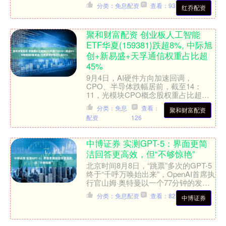
节快船反超，但第三节太阳发动进攻
分类：免息配资
查看：93
红乔配资
波，并将领先优势....
聚和财富配资 创业板人工智能
ETF华夏(159381)跌超8%, 中际旭
创+新易盛+天孚通信权重占比超
45%
9月4日，AI硬件方向加速回调，
CPO、半导体跌幅居前，截至14：
11，光模块CPO概念股权重占比超
51%的创业板人工智能指数跌超9%，
分类：免息
查看：
聚和财富配资
天孚通信、太辰光、新易盛....
配资
126
中博证券 实测GPT-5：界面更简
洁回答更高效，但“不够惊艳”
北京时间8月8日，“跳票”多次的GPT-5
终于“千呼万唤始出来”，OpenAI首席执
行官山姆·奥特曼以一个77分钟的发布
视频揭开了这个继两年前GPT-4发布震
分类：免息配资
查看：82
中博证券
撼....