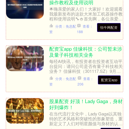
操作教程及使用说明
🌟嗨亲爱的家人们！大家好！欢迎观看
我最新发布的这款大米加工机器操作教
程和使用说明🔧🍚首先啊，各位亲爱
的，让我来介绍一下这款机器的背景。
分类：免息配
查看：
恒牛网配资
作为一名从事机械销售多年的....
资
188
配资宝app 佳缘科技：公司暂未涉
及量子科技相关业务
每经AI快讯，有投资者在投资者互动平
台提问：请问公司是否有量子科技相关
业务？ 佳缘科技（301117.SZ）9月16
日在投资者互动平台表示，公司暂未涉
分类：免息配
查看：
配资宝app
及量子科技....
资
206
股巢配资 好顶！Lady Gaga，身材
好到爆炸！
在当代流行文化中，Lady Gaga以其独
特的艺术风格和突破性的形象塑造，重
新定义了人们对明星颜值与身材的认
知。这位美国歌手从不拘泥于传统审美