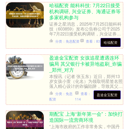
哈福配资 能科科技: 7月22日接受
机构调研, 兴业证券、海通证券等
多家机构参与
证券之星消息，2025年7月25日能科科
技（603859）发布公告称公司于2025
年7月22日接受机构调研，兴业证券、
海通证券、工银资管全球、国投瑞银基
分类：免息配资
查看：83
哈福配资
金、招商....
盈途金宝配资 女孩追星遭遇连环
骗局 其父银行卡被异地盗刷_诈骗
_郑州_对方
本报讯（记者 张玉东）近日，郑州13
岁女孩小萱（化名）为领取明星签名照
落入精心设计的诈骗陷阱，导致其父亲
银行卡被异地盗刷9194元。该案暴露
分类：免息
查看：
盈途金宝配资
针对未成年追星族的新....
配资
114
期配宝 上海“新年第一会”：加快打
造国际一流营商环境
“上海市政府的工作非常务实，中国丹