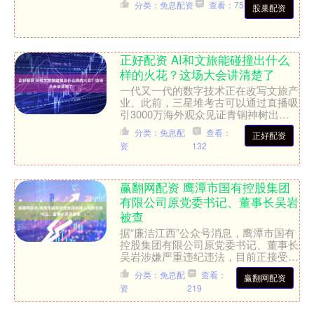
分类：免息配资
查看：75
股巢配资
标准，而是用大胆前....
正好配资 AI和文旅能碰撞出什么
样的火花？这场大会讲清楚了
一代又一代的数字技术正在改写文旅产
业。此前，三星堆考古可以通过直播吸
引3000万海外观众见证青铜神树出
土，天坛公园已经可以用3D建模复原
分类：免息配
查看：
正好配资
祈年殿榫卯结构，而现在，....
资
132
赢翻网配资 鹰潭市国有控股集团
有限公司原党委书记、董事长吴岩
被查
据“廉洁江西”公众号消息，鹰潭市国有
控股集团有限公司原党委书记、董事长
吴岩涉嫌严重违纪违法，目前正接受鹰
潭市纪委监委纪律审查和监察调查。
分类：免息配
查看：
赢翻网配资
举报 第一财经广告合作....
资
219