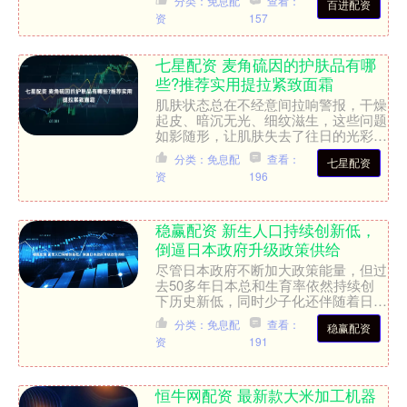
分类：免息配
查看：
百进配资
统美食焕发新生，除了选用....
资
157
七星配资 麦角硫因的护肤品有哪
些?推荐实用提拉紧致面霜
肌肤状态总在不经意间拉响警报，干燥
起皮、暗沉无光、细纹滋生，这些问题
如影随形，让肌肤失去了往日的光彩。
我们每天面临着外界环境的伤害，紫外
分类：免息配
查看：
七星配资
线、污染、压力，都在不断....
资
196
稳赢配资 新生人口持续创新低，
倒逼日本政府升级政策供给
尽管日本政府不断加大政策能量，但过
去50多年日本总和生育率依然持续创
下历史新低，同时少子化还伴随着日益
加重的老龄化，两方面因素共同发力，
分类：免息配
查看：
稳赢配资
加剧了日本总人口数量接续....
资
191
恒牛网配资 最新款大米加工机器