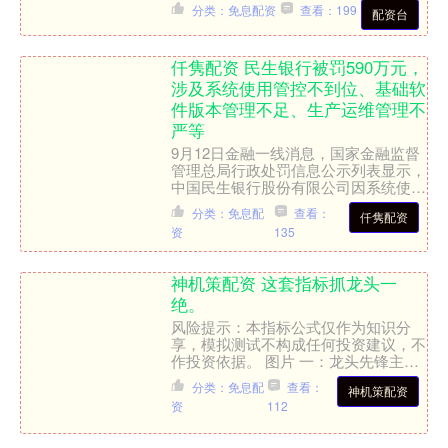
分类：免息配资
查看：199
配资台
仟隽配资 民生银行被罚590万元，
涉及系统使用管控不到位、基础软
件版本管理不足、生产运维管理不
严等
9月12日金融一线消息，国家金融监督
管理总局行政处罚信息公示列表显示，
中国民生银行股份有限公司因系统使用
管控不到位、基础软件版本管理不足、
分类：免息配
查看：
仟隽配资
生产运维管理不严等，被....
资
135
神机策配资 这套指标抓龙头一
绝。
风险提示：本指标公式仅作为知识分
享，模拟测试不构成任何投资建议，不
作投资依据。 图片 一：龙头先锋主图
指标源码如下： N:=30; M:=2; 龙头启
分类：免息配
查看：
神机策配资
动:EMA....
资
112