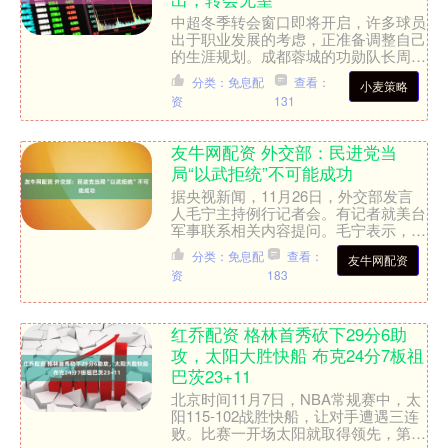
中超冬季转会窗口即将开启，许多球员
出于职业发展的考虑，正准备调整自己
的生涯规划。成都蓉城的功勋队长周定
洋，凭借出色的个人能力，一直是转会
分类：免息配
查看：
小麦策略
市场上的热门人物，他也希....
资
131
友牛网配资 外交部：民进党当
局“以武拒统”不可能成功
据央视新闻，11月26日，外交部发言
人毛宁主持例行记者会。有记者就美台
军事联系相关内容提问。毛宁表示，中
方反对美台官方甚至是军事联系的立场
分类：免息配
查看：
友牛网配资
是一贯的。台湾民进党当....
资
183
红乔配资 格林首秀砍下29分6助
攻，太阳大胜快船 布克24分7板祖
巴茨23+11
北京时间11月7日，NBA常规赛中，太
阳115-102战胜快船，让对手遭遇三连
败。比赛一开场太阳就取得领先，第二