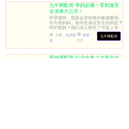
九牛网配资 孕妈必藏！零刺激安
全清单大公开！
怀孕期间，肌肤会变得格外敏感脆弱。
作为准妈妈，如何在保证安全的前提下
呵护肌肤？我们深入研究了市面上专为
孕妇设计的护肤产品，为您整理出这份
分类：免息配
查看：
九牛网配资
零刺激安全清单。 孕期护....
资
212
股融通配资 行业内卷？这家光伏
企业靠新玩法破局
【导读】湾区创客说·发现独角星芒｜
走进光伏企业光因科技 当光伏行业陷
入“产能过剩—价格战—利润萎缩”的恶
性循环，当传统地面电站的收益率
分类：免息配
查看：
股融通配资
从“黄金时代”跌至“薄如刀....
资
150