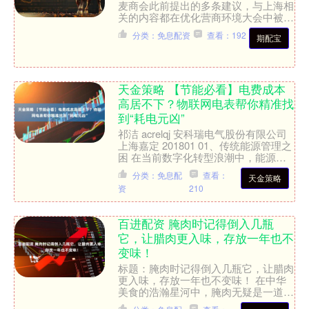
麦商会此前提出的多条建议，与上海相
关的内容都在优化营商环境大会中被提
及。”丹麦企业家、特雷通集团首席执
分类：免息配资
查看：192
期配宝
行官李曦萌日前在2026....
天金策略 【节能必看】电费成本
高居不下？物联网电表帮你精准找
到“耗电元凶”
祁洁 acrelqj 安科瑞电气股份有限公司
上海嘉定 201801 01、传统能源管理之
困 在当前数字化转型浪潮中，能源管
理的智能化、精细化已成为企业提升竞
分类：免息配
查看：
天金策略
争....
资
210
百进配资 腌肉时记得倒入几瓶
它，让腊肉更入味，存放一年也不
变味！
标题：腌肉时记得倒入几瓶它，让腊肉
更入味，存放一年也不变味！ 在中华
美食的浩瀚星河中，腌肉无疑是一道令
人垂涎欲滴的佳肴。然而，要让这道传