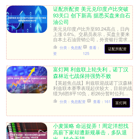
证配所配资 美元兑印度卢比突破
93关口 创下新高 据悉买盘来自石
油公司
美元兑印度卢比升至93.24高点，日内
上涨 0.6%。交易员表示，买盘主要来
自本土石油营销公司，外资银行需求则
表现不一。有交易员称，国有银行在当
分类：免息配
查看：
证配所配资
前价位附近伺机卖....
资
125
富灯网 利兹联上轮失利，诺丁汉
森林近七战保持强势不败
【英超焦点战】利兹联迎战诺丁汉森林
利兹联本赛季表现起伏较大，目前的战
绩为6胜8平10负，积26分暂时位列英
超第16名，领先降级区6分，保级形势
分类：免息配资
查看：161
富灯网
仍存在一定压力。....
小麦策略 命运捉弄！周定洋想找
高薪下家却遭新规暴击，多队退
出，转会无望