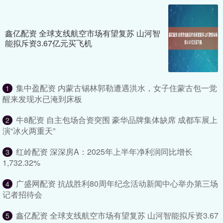
鑫亿配资 全球支线航空市场有望复苏 山河智
能拟斥资3.67亿元买飞机
集中盈配资 内蒙古锡林郭勒遭遇洪水，女子住蒙古包一觉
1
醒来发现水已淹到床板
牛8配资 自主包场合资突围 豪华品牌集体缺席 成都车展上
2
演“冰火两重天”
红岭配资 深深房A：2025年上半年净利润同比增长
3
1,732.32%
广盛网配资 抗战胜利80周年纪念活动新闻中心举办第三场
4
记者招待会
鑫亿配资 全球支线航空市场有望复苏 山河智能拟斥资3.67
5