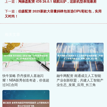
上一篇：
淘操盘配资 iOS 26.0.1 续航出炉，这款机型表现最差
下一篇：
伯森配资 2025新款大容量妈咪包首选CIPU彩虹包，实用
又时尚！
相关文章
快牛策略 乔丹接班人基迪闪
融牛网配资 南通成立人工智能
耀！NBA新秀创造奇迹，价值超
产业创新联盟，共建人工智能产
过3亿合同
业生态_发展_应用_长三角