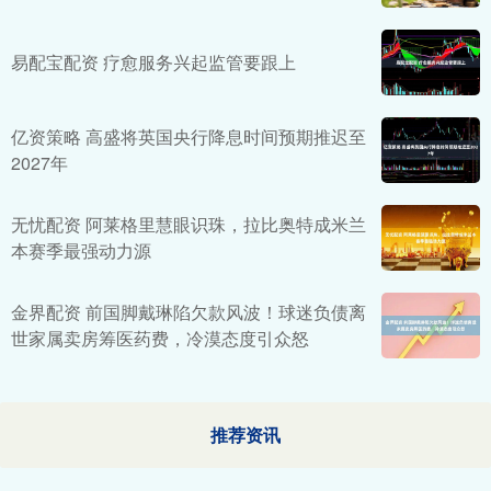
易配宝配资 疗愈服务兴起监管要跟上
亿资策略 高盛将英国央行降息时间预期推迟至
2027年
无忧配资 阿莱格里慧眼识珠，拉比奥特成米兰
本赛季最强动力源
金界配资 前国脚戴琳陷欠款风波！球迷负债离
世家属卖房筹医药费，冷漠态度引众怒
推荐资讯