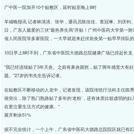
广中医一院加开10个贴敷区，延时贴至晚上8时
羊城晚报讯 记者林清清、张华，通讯员陈佳佳、查冠琳、刘庆钧、
日，广东人最爱的三伏“最热养生局”开贴！广州中医药大学第一
省人民医院等多家医院，一大早就迎来赶伏前灸第一贴早早排队
10日早上8时不到，广东省中医院大德路总院健康广场已排起长
“我已经连续贴了3年天灸。之前有鼻炎困扰，贴了两年感觉大有
题。”27岁的韦先生告诉记者。
在贴敷区不断移动的人龙中，记者发现，该院传统疗法科主任陈秀
很突出，除了熟门熟路贴了多年的‘老粉’，还有体质比较虚弱的
在更注重生活方式的健康。”
展开剩余51%
据不完全统计，一个上午，广东省中医药大德路总院院区就已有2