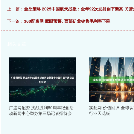
上一篇：
金垒策略 2025中国航天战报：全年92次发射创下新高 民
下一篇：
360配资网 鹰眼预警: 西部矿业销售毛利率下降
相关文章
广盛网配资 抗战胜利80周年纪念活
实配网 价值回归 全球
动新闻中心举办第三场记者招待会
行业天花板