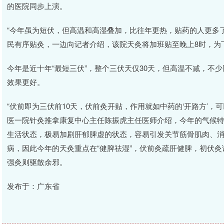
的医院同步上演。
“今年虽为短伏，但高温和高湿叠加，比往年更热，贴药的人更多
民有序贴灸，一边向记者介绍，该院天灸将加班贴至晚上8时，为下
今年是近十年“最短三伏”，整个三伏天仅30天，但高温不减，不
效果更好。
“伏前即为三伏前10天，伏前灸开贴，作用就如中药的‘开路方’，
医一院针灸推拿康复中心主任陈振虎主任医师介绍，今年的气候
生活状态，极易加剧肝郁脾虚的状态，容易引发关节筋骨肌肉、消
病，因此今年的天灸重点在“健脾祛湿”，伏前灸疏肝健脾，初伏
强灸则驱散余邪。
发布于：广东省