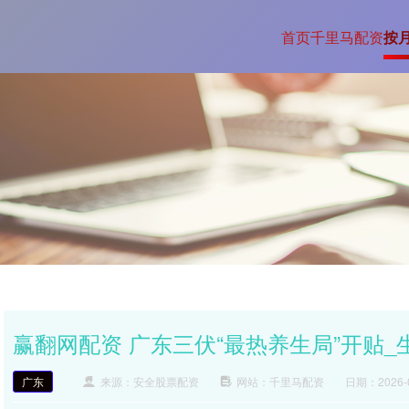
首页
千里马配资
按
赢翻网配资 广东三伏“最热养生局”开贴_
广东
来源：安全股票配资
网站：千里马配资
日期：2026-02