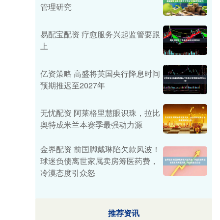
管理研究
易配宝配资 疗愈服务兴起监管要跟
上
亿资策略 高盛将英国央行降息时间
预期推迟至2027年
无忧配资 阿莱格里慧眼识珠，拉比
奥特成米兰本赛季最强动力源
金界配资 前国脚戴琳陷欠款风波！
球迷负债离世家属卖房筹医药费，
冷漠态度引众怒
推荐资讯