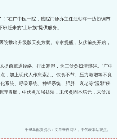
了！”在广中医一院，该院门诊办主任汪朝晖一边协调市
班赶来的“上班族”提供服务。
少医院推出升级版天灸方案。专家提醒，从伏前灸开贴，
可以提前疏通经络、排出寒湿，为三伏灸扫清障碍。”广中
特点，加上现代人作息紊乱、饮食不节、压力激增等不良
化系统、呼吸系统、神经系统、肥胖、衰老等“湿邪”疾
灸调理胃肠，中伏灸加强祛湿，末伏灸固本培元，末伏加
千里马配资提示：文章来自网络，不代表本站观点。