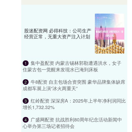
股迷配资网 必得科技：公司生产
经营正常，无重大资产注入计划
集中盈配资 内蒙古锡林郭勒遭遇洪水，女子
1
住蒙古包一觉醒来发现水已淹到床板
牛8配资 自主包场合资突围 豪华品牌集体缺席
2
成都车展上演“冰火两重天”
红岭配资 深深房A：2025年上半年净利润同比
3
增长1,732.32%
广盛网配资 抗战胜利80周年纪念活动新闻中
4
心举办第三场记者招待会