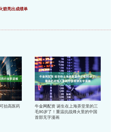
营火箭亮出成绩单
认可抬高医药
牛金网配资 诞生在上海弄堂里的三
毛90岁了！重温抗战烽火里的中国
首部无字漫画