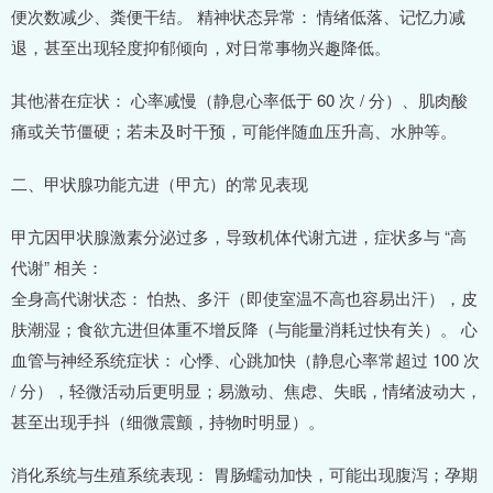
便次数减少、粪便干结。 精神状态异常： 情绪低落、记忆力减
退，甚至出现轻度抑郁倾向，对日常事物兴趣降低。
其他潜在症状： 心率减慢（静息心率低于 60 次 / 分）、肌肉酸
痛或关节僵硬；若未及时干预，可能伴随血压升高、水肿等。
二、甲状腺功能亢进（甲亢）的常见表现
甲亢因甲状腺激素分泌过多，导致机体代谢亢进，症状多与 “高
代谢” 相关：
全身高代谢状态： 怕热、多汗（即使室温不高也容易出汗），皮
肤潮湿；食欲亢进但体重不增反降（与能量消耗过快有关）。 心
血管与神经系统症状： 心悸、心跳加快（静息心率常超过 100 次
/ 分），轻微活动后更明显；易激动、焦虑、失眠，情绪波动大，
甚至出现手抖（细微震颤，持物时明显）。
消化系统与生殖系统表现： 胃肠蠕动加快，可能出现腹泻；孕期