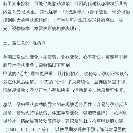
若甲亢未控制，可能伴随胎动频繁，或因高代谢状态增加胎儿宫
内发育受限风险。 其他症状： 甲状腺肿大（脖子变粗，部分可触
摸到肿大的甲状腺组织）；严重时可能出现眼球轻微突出、畏
光、视物模糊（格雷夫斯病相关表现）。
三、需注意的 “混淆点”
孕期正常生理变化（如疲劳、食欲变化、心率稍快）可能与甲状
腺异常症状重叠，需警惕以下区别：
甲减的 “乏力” 通常更严重，且伴随怕冷、便秘等；孕期正常疲劳
多在休息后缓解。 甲亢的 “心悸” 多为持续性，且伴随体重下降、
情绪易激动；孕期正常心率加快多与活动相关，休息后可恢复。
总结：孕妇甲状腺功能异常的表现缺乏特异性，容易与孕期反应
混淆。若出现持续疲劳、体重异常变化（骤增或骤降）、心率明
显异常、情绪显著波动等症状，建议及时就医检查甲状腺功能
（TSH、FT3、FT4 等），以便早期发现并干预，降低对母婴的