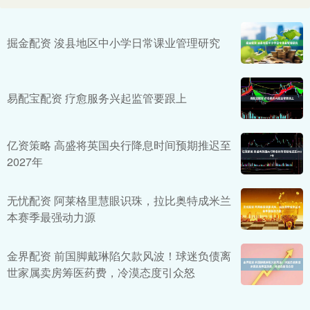
掘金配资 浚县地区中小学日常课业管理研究
易配宝配资 疗愈服务兴起监管要跟上
亿资策略 高盛将英国央行降息时间预期推迟至
2027年
无忧配资 阿莱格里慧眼识珠，拉比奥特成米兰
本赛季最强动力源
金界配资 前国脚戴琳陷欠款风波！球迷负债离
世家属卖房筹医药费，冷漠态度引众怒