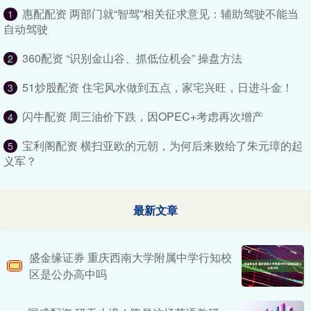
惠配配资 两部门就“智驾”相关征求意见：辅助驾驶不能当
1
自动驾驶
360配资 “识别金山谷、抓低位机会” 操盘方法
2
51炒股配资 住宅风水做到五点，家宅兴旺，日进斗金！
3
闪牛配资 周三油价下跌，因OPEC+考虑再次增产
4
宝利阁配资 横扫亚欧的元朝，为何后来败给了朱元璋的起
5
义军？
最新文章
盛金缘证券 重庆西南大学附属中学行知校
区是公办高中吗