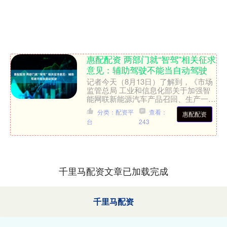
惠配配资 两部门就“智驾”相关征求
意见：辅助驾驶不能当自动驾驶
记者今天（8月13日）了解到，《市场
监管总局 工业和信息化部关于加强智
能网联新能源汽车产品召回、生产一致
性监督管理与规范宣传的通知（征求意
分类：配资平
查看：
惠配配资
见稿）》，向社会公开征....
台
243
千里马配资文章已加载完成
千里马配资