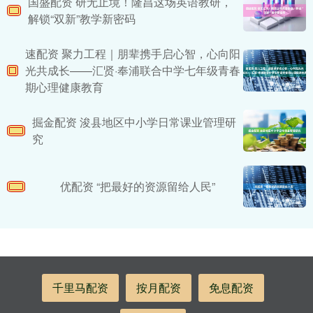
国盛配资 研无止境！隆昌这场英语教研，
解锁“双新”教学新密码
速配资 聚力工程｜朋辈携手启心智，心向阳
光共成长——汇贤·奉浦联合中学七年级青春
期心理健康教育
掘金配资 浚县地区中小学日常课业管理研
究
优配资 “把最好的资源留给人民”
千里马配资
按月配资
免息配资