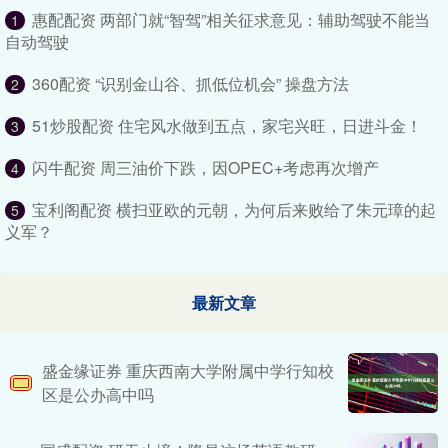
惠配配资 两部门就“智驾”相关征求意见：辅助驾驶不能当
1
自动驾驶
360配资 “识别金山谷、抓低位机会” 操盘方法
2
51炒股配资 住宅风水做到五点，家宅兴旺，日进斗金！
3
闪牛配资 周三油价下跌，因OPEC+考虑再次增产
4
宝利阁配资 横扫亚欧的元朝，为何后来败给了朱元璋的起
5
义军？
最新文章
盛金缘证券 重庆西南大学附属中学行知校
区是公办高中吗