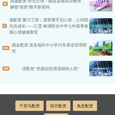
国盛配资 研无止境！隆昌这场英语教研，
解锁“双新”教学新密码
速配资 聚力工程｜朋辈携手启心智，心向阳
光共成长——汇贤·奉浦联合中学七年级青春
期心理健康教育
掘金配资 浚县地区中小学日常课业管理研
究
优配资 “把最好的资源留给人民”
千里马配资
按月配资
免息配资